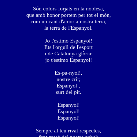
Són colors forjats en la noblesa,
que amb honor portem per tot el món,
com un cant d'amor a nostra terra,
la terra de l'Espanyol.
Jo t'estimo Espanyol!
Ets l'orgull de l'esport
i de Catalunya glòria;
jo t'estimo Espanyol!
Es-pa-nyol!,
nostre crit;
Espanyol!,
surt del pit.
Espanyol!
Espanyol!
Espanyol!
Sempre al teu rival respectes,