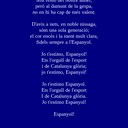
fent ressó del nostre anhel;
però al damunt de la gespa,
no en hi ha cap de més valent.
D'avis a nets, en noble nissaga,
sóm una sola generació;
el cor encès i la ment molt clara,
fidels sempre a l'Espanyol.
Jo t'estimo, Espanyol!
Ets l'orgull de l'esport
i de Catalunya glòria;
jo t'estimo, Espanyol!
Jo t'estimo Espanyol.
Ets l'orgull de l'esport
I de Catalunya glòria.
Jo t'estimo Espanyol!
Espanyol!