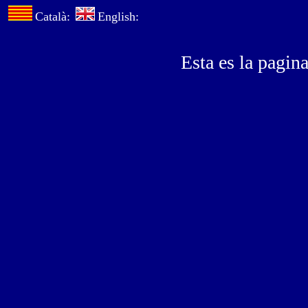
Català:
English:
Esta es la pagin